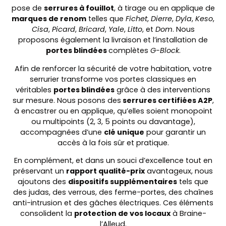
pose de
serrures à fouillot
, à tirage ou en applique de
marques de renom
telles que
Fichet
,
Dierre
,
Dyla
,
Keso
,
Cisa
,
Picard
,
Bricard
,
Yale
,
Litto
, et
Dom
. Nous
proposons également la livraison et l’installation de
portes blindées
complètes
G-Block
.
Afin de renforcer la sécurité de votre habitation, votre
serrurier transforme vos portes classiques en
véritables
portes blindées
grâce à des interventions
sur mesure. Nous posons des
serrures certifiées A2P
,
à encastrer ou en applique, qu’elles soient monopoint
ou multipoints (2, 3, 5 points ou davantage),
accompagnées d’une
clé unique
pour garantir un
accès à la fois sûr et pratique.
En complément, et dans un souci d’excellence tout en
préservant un
rapport qualité-prix
avantageux, nous
ajoutons des
dispositifs supplémentaires
tels que
des judas, des verrous, des ferme-portes, des chaînes
anti-intrusion et des gâches électriques. Ces éléments
consolident la
protection de vos locaux
à Braine-
l’Alleud.