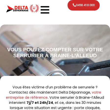
0498 418 000
VOUS POUVEZ COMPTER SUR VOTRE
SERRURIER À BRAINE-L’ALLEUD
Vous êtes victime d’un problème de serrurerie ?
Contactez dès maintenant Delta Dépannage,
votre
entreprise de référence
. Votre
serrurier
à
Braine-l’Alleud
intervient
7j/7 et 24h/24
, et ce, dans les 30 minutes
lorsque votre situation est urgente : porte claquée,