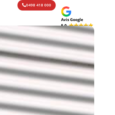
0498 418 000
Avis Google
5.0