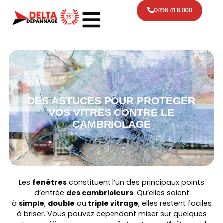
0498 418 000
DES ASTUCES POUR PROTÉGER
VOS VITRES CONTRE LE
CAMBRIOLAGE
Les
fenêtres
constituent l’un des principaux points
d’entrée
des cambrioleurs
. Qu’elles soient
à
simple
,
double
ou
triple vitrage
, elles restent faciles
à briser. Vous pouvez cependant miser sur quelques