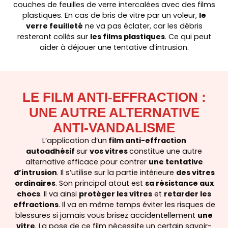
couches de feuilles de verre intercalées avec des films
plastiques. En cas de bris de vitre par un voleur,
le
verre feuilleté
ne va pas éclater, car les débris
resteront collés sur
les films plastiques
. Ce qui peut
aider à déjouer une tentative d’intrusion.
LE FILM ANTI-EFFRACTION :
UNE AUTRE ALTERNATIVE
ANTI-VANDALISME
L’application d’un
film anti-effraction
autoadhésif
sur
vos vitres
constitue une autre
alternative efficace pour contrer
une tentative
d’intrusion
. Il s’utilise sur la partie intérieure
des vitres
ordinaires
. Son principal atout est
sa résistance aux
chocs
. Il va ainsi
protéger les vitres
et
retarder les
effractions
. Il va en même temps éviter les risques de
blessures si jamais vous brisez accidentellement
une
vitre
. La pose de ce film nécessite un certain savoir-