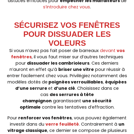
astuces efficaces pour
empêcher les malfaiteurs
de
s’introduire chez vous
.
SÉCURISEZ VOS FENÊTRES
POUR DISSUADER LES
VOLEURS
Si vous n’avez pas fait poser de barreaux
devant
vos
fenêtres
, il vous faut miser sur d’autres techniques
pour
dissuader les cambrioleurs
. Ces derniers
n’auront en effet qu’à
briser une vitre
pour réussir à
entrer facilement chez vous. Privilégiez notamment des
modèles dotés de
poignées verrouillables
,
équipées
d’une serrure
et
d’une clé
. Choisissez dans ce
cas
des serrures à tête
champignon
garantissant
une sécurité
optimale
contre les tentatives d’effraction.
Pour
renforcer vos fenêtres
, vous pouvez également
investir dans du
verre feuilleté
. Contrairement à
un
vitrage classique
, ce dernier se compose de plusieurs