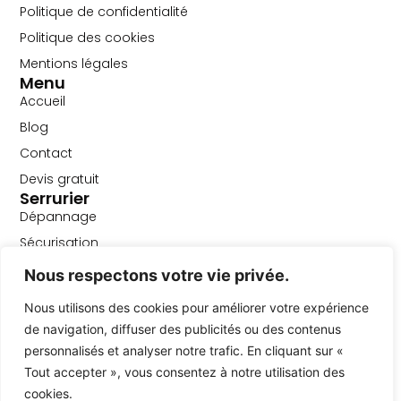
Politique de confidentialité
Politique des cookies
Mentions légales
Menu
Accueil
Blog
Contact
Devis gratuit
Serrurier
Dépannage
Sécurisation
Vitrier
Nous respectons votre vie privée.
Particuliers & entreprises
Vitrine magasin
Nous utilisons des cookies pour améliorer votre expérience
de navigation, diffuser des publicités ou des contenus
Sécurisation après effraction
Contact
personnalisés et analyser notre trafic. En cliquant sur «
info@delta-depannage.be
Tout accepter », vous consentez à notre utilisation des
cookies.
02 588 18 75