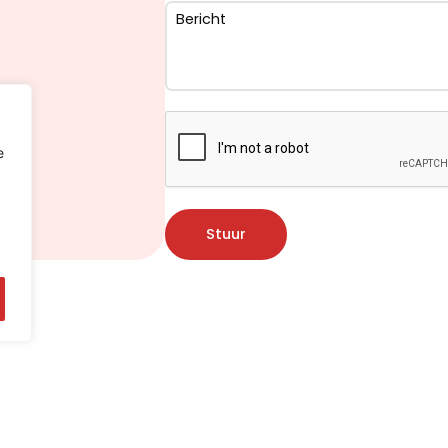
e
Stuur
Delta Dépannage Wavre