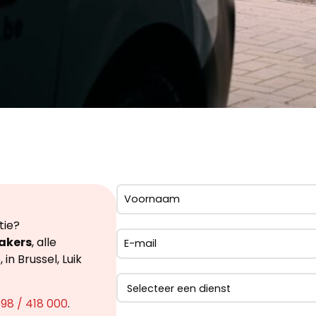
tie?
akers
, alle
5
, in Brussel, Luik
98 / 418 000
.