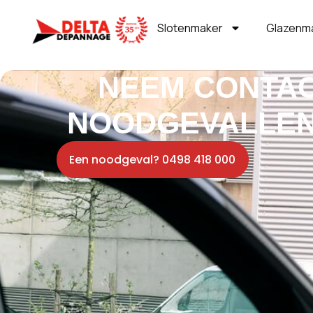
Slotenmaker
Glazenm
NEEM CONTAC
NOODGEVALLEN
Een noodgeval? 0498 418 000