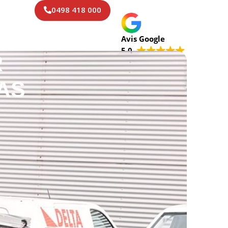
0498 418 000
Avis Google
5.0
R
AS