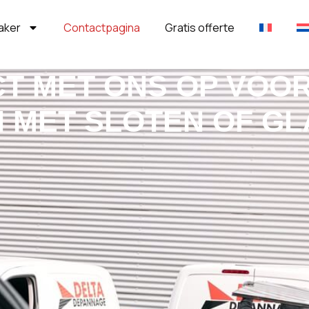
aker
Contactpagina
Gratis offerte
T MET ONS OP VOO
 MET SLOTEN OF GL